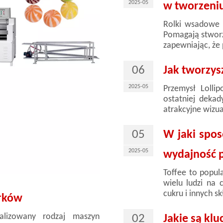
2025-05
w tworzeni
Rolki wsadowe 
Pomagają stworz
zapewniając, że 
06
Jak tworzys
2025-05
Przemysł Lolli
ostatniej deka
atrakcyjne wizua
05
W jaki spos
2025-05
wydajność p
Toffee to popul
wielu ludzi na 
cukru i innych s
erków
alizowany rodzaj maszyn
02
Jakie są klu