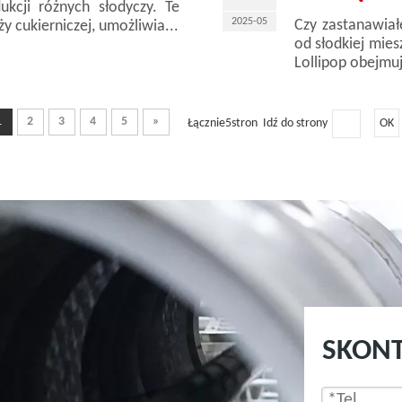
kcji różnych słodyczy. Te
2025-05
Czy zastanawiałe
 cukierniczej, umożliwia...
od słodkiej mies
Lollipop obejmuj
1
2
3
4
5
»
Łącznie5stron Idź do strony
OK
SKONT