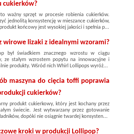
u cukierków?
to ważny sprzęt w procesie robienia cukierków.
yć jednolitą konsystencję w mieszance cukierków,
produkt końcowy jest wysokiej jakości i spełnia p...
z wirowe lizaki z idealnymi wzorami?
pop był świadkiem znacznego wzrostu w ciągu
dy, ze stałym wzrostem popytu na innowacyjne i
lnie produkty. Wśród nich Whirl Lollipops wyróż...
ób maszyna do cięcia toffi poprawia
rodukcji cukierków?
arny produkt cukierkowy, który jest kochany przez
całym świecie. Jest wytwarzany przez gotowanie
kładników, dopóki nie osiągnie twardej konsysten...
czowe kroki w produkcji Lollipop?