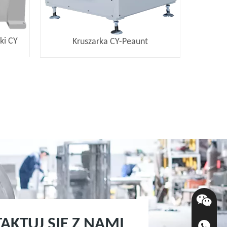
ki CY
Kruszarka CY-Peaunt
AKTUJ SIĘ Z NAMI
+86-136-