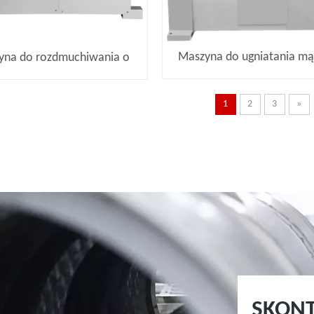
Maszyna do ugniatania mą
yna do rozdmuchiwania o
 przepływie powietrza CY
1
2
3
»
SKONT