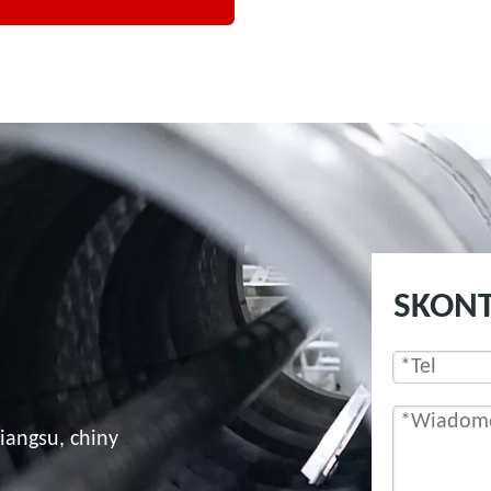
SKONT
iangsu, chiny