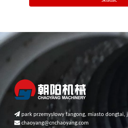
Składać

park przemysłowy fangong, miasto dongtai, j

chaoyang@cnchaoyang.com