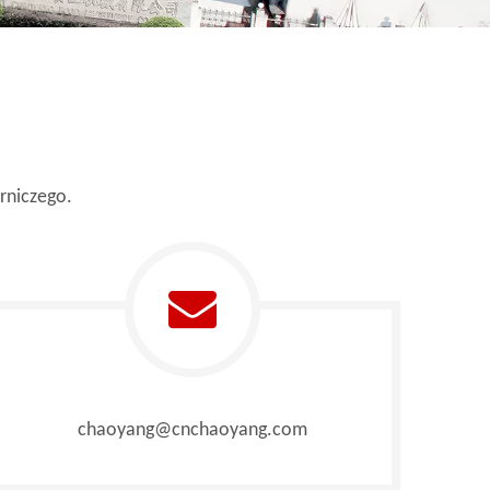
rniczego.
chaoyang@cnchaoyang.com