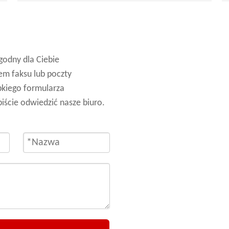
odny dla Ciebie
em faksu lub poczty
bkiego formularza
iście odwiedzić nasze biuro.