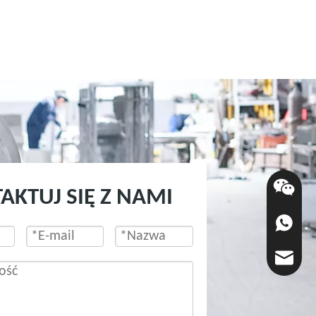
AKTUJ SIĘ Z NAMI
+86-136-
chaoyan